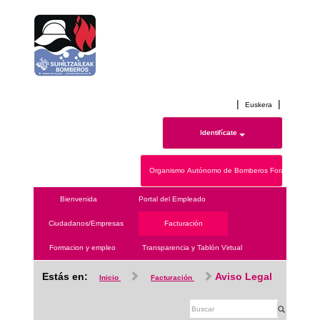
|
|
Euskera
Identifícate
Organismo Autónomo de Bomberos Forales de Ála
Bienvenida
Portal del Empleado
Ciudadanos/Empresas
Facturación
Formacion y empleo
Transparencia y Tablón Virtual
Estás en:
Aviso Legal
Inicio
Facturación