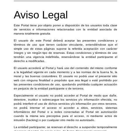
Aviso Legal
Este Portal tiene por objeto poner a disposición de los usuarios toda clase
de servicios e informaciones relacionadas con la entidad asociada de
manera totalmente gratuita
El usuario de este Portal deberá aceptar las presentes condiciones y
términos de uso que tienen carácter vinculante, entendiéndose que el
simple uso de estas páginas supone la referida aceptación con carácter
íntegro y sin ningún tipo de reservas. Estas condiciones y términos de uso
tendrán una vigencia indefinida, reservándose la entidad participante el
derecho a modificarlas.
El usuario accederá al Portal y hará uso del contenido del mismo conforme
a la legalidad vigente en cada momento y a las normas de la buena fe, la
moral y las buenas costumbres. El usuario no podrá usar el presente sitio
web con ninguna finalidad o propósito que sea ilegal o esté prohibido por
las presentes condiciones de uso, quedando prohibida cualquier actuación
en perjuicio de la entidad participante o de terceros.
Especialmente el usuario no podrá acceder al Portal de modo que dañe,
deteriore, inutilice o sobrecargue los servicios y/o información ofrecida, no
podrá interferir el uso de dichos servicios y/o información por otros terceros,
no podrá intentar el acceso ni acceder a sitios, servicios, sistemas
informáticos del Portal o a redes conectadas al Portal sin autorización
cuando la misma sea preceptiva para el acceso, ni mediante actos de
intrusión (hacking) o por cualquier otro medio no autorizado.
La entidad participante; se reservan el derecho a suspender temporalmente