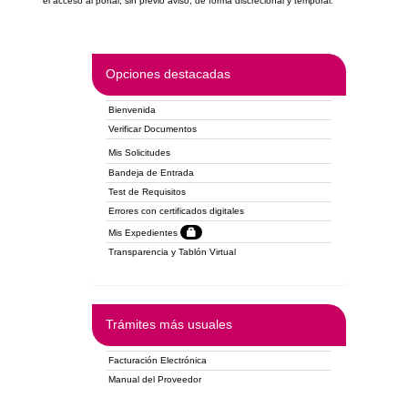
el acceso al portal, sin previo aviso, de forma discrecional y temporal.
Opciones destacadas
Bienvenida
Verificar Documentos
Mis Solicitudes
Bandeja de Entrada
Test de Requisitos
Errores con certificados digitales
Mis Expedientes
Transparencia y Tablón Virtual
Trámites más usuales
Facturación Electrónica
Manual del Proveedor