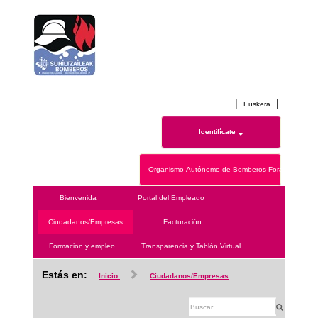
|
|
Euskera
Identifícate
Organismo Autónomo de Bomberos Forales de Ála
Bienvenida
Portal del Empleado
Ciudadanos/Empresas
Facturación
Formacion y empleo
Transparencia y Tablón Virtual
Estás en:
Inicio
Ciudadanos/Empresas