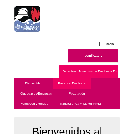
|
|
Euskera
Identifícate
Organismo Autónomo de Bomberos Forales de Ála
Bienvenida
Portal del Empleado
Ciudadanos/Empresas
Facturación
Formacion y empleo
Transparencia y Tablón Virtual
Bienvenidos al